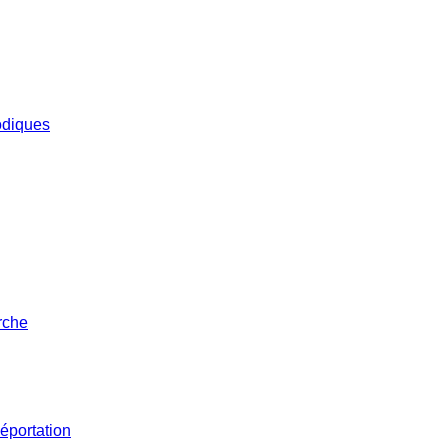
iodiques
rche
éportation