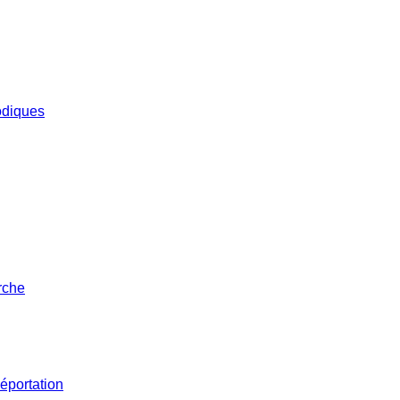
iodiques
rche
éportation