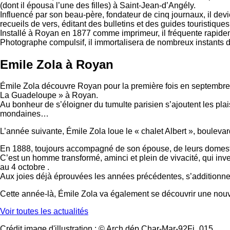
(dont il épousa l’une des filles) à Saint-Jean-d’Angély.
Influencé par son beau-père, fondateur de cinq journaux, il devi
recueils de vers, éditant des bulletins et des guides touristiques
Installé à Royan en 1877 comme imprimeur, il fréquente rapidem
Photographe compulsif, il immortalisera de nombreux instants de
Emile Zola à Royan
Émile Zola découvre Royan pour la première fois en septembre 1
La Guadeloupe » à Royan.
Au bonheur de s’éloigner du tumulte parisien s’ajoutent les plai
mondaines…
L’année suivante, Émile Zola loue le « chalet Albert », bouleva
En 1888, toujours accompagné de son épouse, de leurs domestiqu
C’est un homme transformé, aminci et plein de vivacité, qui inves
au 4 octobre .
Aux joies déjà éprouvées les années précédentes, s’additionnent
Cette année-là, Émile Zola va également se découvrir une nou
Voir toutes les actualités
Crédit image d'illustration : © Arch.dép Char-Mar-92Fi_015