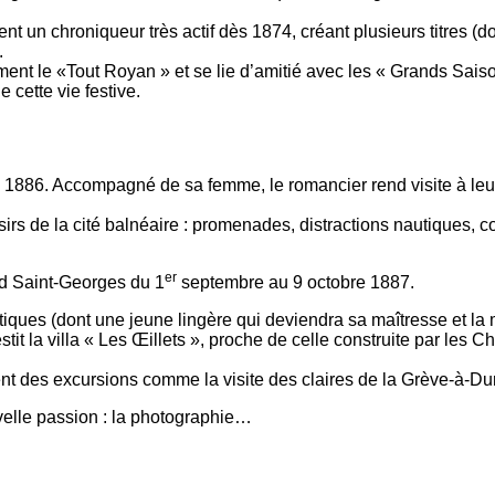
ent un chroniqueur très actif dès 1874, créant plusieurs titres 
.
ent le «Tout Royan » et se lie d’amitié avec les « Grands Saiso
 cette vie festive.
886. Accompagné de sa femme, le romancier rend visite à leur am
sirs de la cité balnéaire : promenades, distractions nautiques, 
er
rd Saint-Georges du 1
septembre au 9 octobre 1887.
es (dont une jeune lingère qui deviendra sa maîtresse et la mè
tit la villa « Les Œillets », proche de celle construite par les 
 des excursions comme la visite des claires de la Grève-à-Duret
velle passion : la photographie…