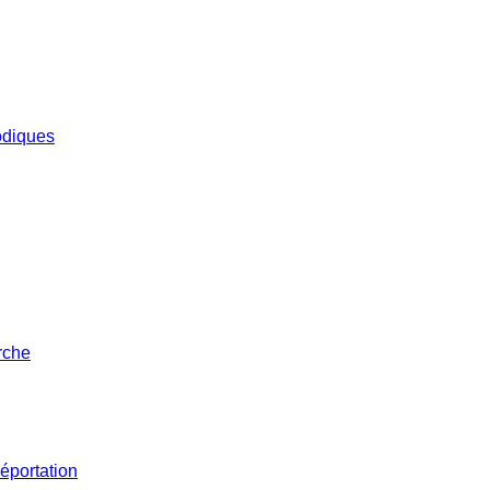
iodiques
rche
éportation