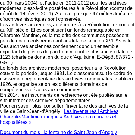
du 30 mars 2004), et l’autre en 2011-2012 pour les archives
modernes, c’est-à-dire postérieures à la Révolution (contrat de
dépôt du 14 février 2011). Au total, presque 47 mètres linéaires
d’archives historiques sont conservés.
Les archives anciennes, antérieures à la Révolution, remontent
e
au XII
siècle. Elles constituent un fonds remarquable en
Charente-Maritime, où la majorité des communes possèdent
e
peu de documents remontant au-delà de la fin du XVIII
siècle.
Ces archives anciennes contiennent donc un ensemble
important de pièces de parchemin, dont le plus ancien date de
1123 (charte de donation du duc d’Aquitaine, E-Dépôt 87/372 -
GG 1).
Le fonds des archives modernes, postérieur à la Révolution,
couvre la période jusque 1981. Le classement suit le cadre de
classement réglementaire des archives communales, établi en
1926, et organisé selon les différents domaines de
compétences dévolus aux communes.
En 2014, les instruments de recherche ont été publiés sur le
site Internet des Archives départementales.
Pour en savoir plus, consulter l’inventaire des archives de la
ville de Saint-Jean-d’Angély :
Les Inventaires | Archives
Charente-Maritime rubrique « Archives communales et
hospitalières »
.
Document du mois : la fontaine de Saint-Jean d'Angély