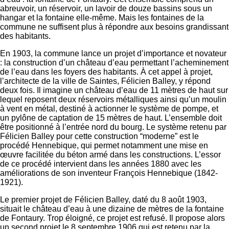
abreuvoir, un réservoir, un lavoir de douze bassins sous un
hangar et la fontaine elle-même. Mais les fontaines de la
commune ne suffisent plus à répondre aux besoins grandissant
des habitants.
En 1903, la commune lance un projet d’importance et novateur
: la construction d’un château d’eau permettant l’acheminement
de l’eau dans les foyers des habitants. À cet appel à projet,
l’architecte de la ville de Saintes, Félicien Balley, y répond
deux fois. Il imagine un château d’eau de 11 mètres de haut sur
lequel reposent deux réservoirs métalliques ainsi qu’un moulin
à vent en métal, destiné à actionner le système de pompe, et
un pylône de captation de 15 mètres de haut. L’ensemble doit
être positionné à l’entrée nord du bourg. Le système retenu par
Félicien Balley pour cette construction “moderne” est le
procédé Hennebique, qui permet notamment une mise en
œuvre facilitée du béton armé dans les constructions. L’essor
de ce procédé intervient dans les années 1880 avec les
améliorations de son inventeur François Hennebique (1842-
1921).
Le premier projet de Félicien Balley, daté du 8 août 1903,
situait le château d’eau à une dizaine de mètres de la fontaine
de Fontaury. Trop éloigné, ce projet est refusé. Il propose alors
un second projet le 8 septembre 1906 qui est retenu par la